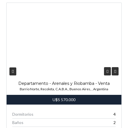
Departamento - Arenales y Riobamba - Venta
Barrio Norte, Recoleta, C.A.B.A., Buenos Aires, , Argentina
U$S
570.000
Dormitorios
4
Baños
2