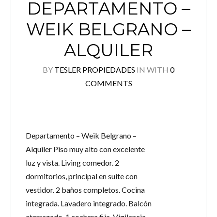
DEPARTAMENTO –
WEIK BELGRANO –
ALQUILER
BY
TESLER PROPIEDADES
IN
WITH
0
COMMENTS
Log in
No tenés una cuenta?
Creá tu cuenta,
and access
Departamento – Weik Belgrano –
these exclusive benefits: Manage email alerts for
Alquiler Piso muy alto con excelente
your searches and store your favorite listings
luz y vista. Living comedor. 2
Usuario
dormitorios, principal en suite con
vestidor. 2 baños completos. Cocina
Password
integrada. Lavadero integrado. Balcón
aterrazado. 1 cochera fija. Vigilancia