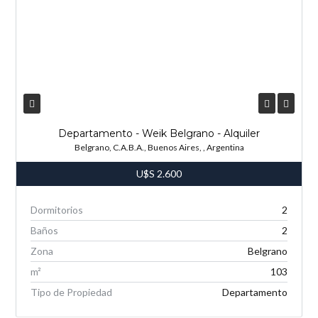
Departamento - Weik Belgrano - Alquiler
Belgrano, C.A.B.A., Buenos Aires, , Argentina
U$S
2.600
Dormitorios
2
Baños
2
Zona
Belgrano
m²
103
Tipo de Propiedad
Departamento