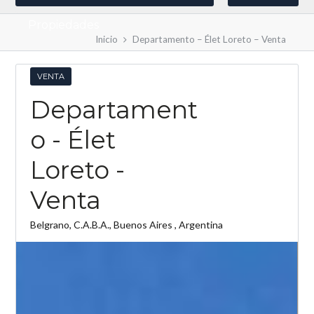
Propiedades
Inicio
Departamento – Élet Loreto – Venta
VENTA
Departament
o - Élet
Loreto -
Log in
Venta
No tenés una cuenta?
Creá tu cuenta,
and access
these exclusive benefits: Manage email alerts for
your searches and store your favorite listings
Belgrano, C.A.B.A., Buenos Aires , Argentina
Usuario
Password