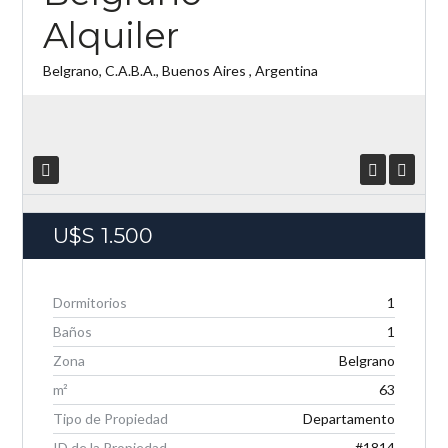
Alquiler
Belgrano, C.A.B.A., Buenos Aires , Argentina
U$S
1.500
Log in
No tenés una cuenta?
Creá tu cuenta,
and access
these exclusive benefits: Manage email alerts for
Dormitorios
1
your searches and store your favorite listings
Baños
1
Usuario
Zona
Belgrano
m²
63
Password
Tipo de Propiedad
Departamento
ID de la Propiedad
#1814