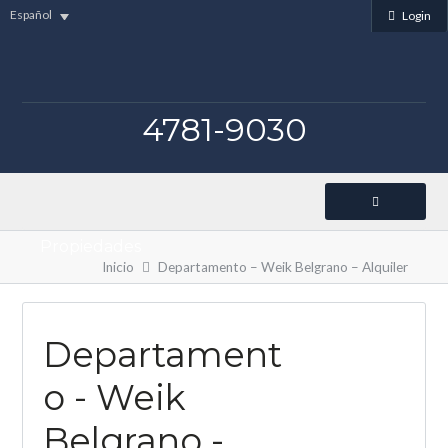
Español
Login
4781-9030
Propiedades
Inicio
Departamento – Weik Belgrano – Alquiler
Departament
o - Weik
Belgrano -