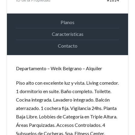
LOGIN
Planos
¿Perdiste tu contraseña?
Características
Continuar con
Facebook
Contacto
Continuar con
Google
Continuar con
Twitter
Departamento – Weik Belgrano – Alquiler
Piso alto con excelente luz y vista. Living comedor.
1 dormitorio en suite. Baño completo. Toilette.
Cocina integrada. Lavadero integrado. Balcón
aterrazado. 1 cochera fija. Vigilancia 24hs. Planta
Baja Libre. Lobbies de Categoría en Triple Altura.
Áreas Parquizadas. Accesos Controlados. 4
Subsuelos de Cocheras. Spa. Fitness Center.