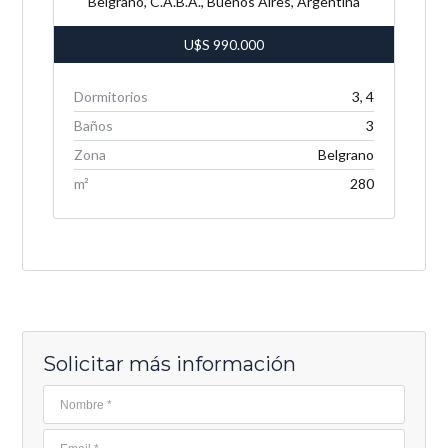
Belgrano, C.A.B.A., Buenos Aires, Argentina
U$S
990.000
Dormitorios
3, 4
Baños
3
Zona
Belgrano
m²
280
Solicitar más información