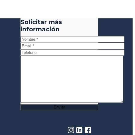
Solicitar más
información