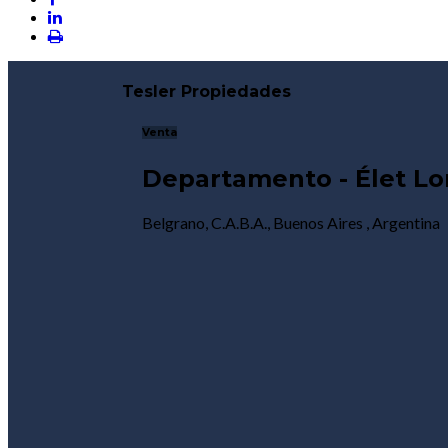
Tesler Propiedades
Venta
Departamento - Élet Lo
Belgrano, C.A.B.A., Buenos Aires , Argentina