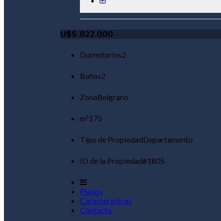
U$S
822.000
Dormitorios
2
Baños
2
Zona
Belgrano
m²
175
Tipo de Propiedad
Departamento
ID de la Propiedad
#1805
Planos
Características
Contacto