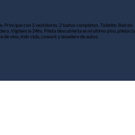
te. Principal con 2 vestidores. 2 baños completos. Toilette. Balcón
ro. Vigilancia 24hs. Pileta descubierta en el ultimo piso, pileta c
va de vino, kids club, cowork y lavadero de autos.