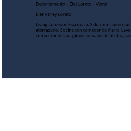
Departamento – Élet Loreto – Venta
Elet Virrey Loreto
Living comedor. Escritorio. 2 dormitorios en sui
aterrazado. Cocina con comedor de diario. Lavade
con sector de spa, gimnasio, salón de fiestas, ca