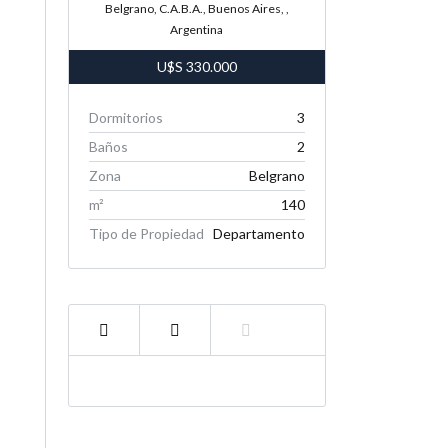
Belgrano, C.A.B.A., Buenos Aires, ,
Argentina
U$S
330.000
Dormitorios
3
Baños
2
Zona
Belgrano
m²
140
Tipo de Propiedad
Departamento