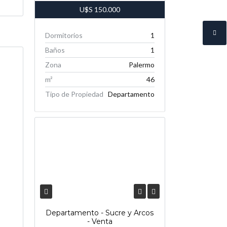
U$S
150.000
Dormitorios
1
Baños
1
Zona
Palermo
m²
46
Tipo de Propiedad
Departamento
Departamento - Sucre y Arcos
- Venta