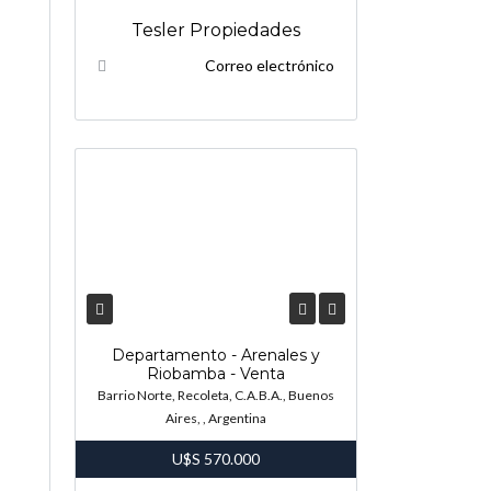
Tesler Propiedades
Correo electrónico
Departamento - Arenales y
Riobamba - Venta
Barrio Norte, Recoleta, C.A.B.A., Buenos
Aires, , Argentina
U$S
570.000