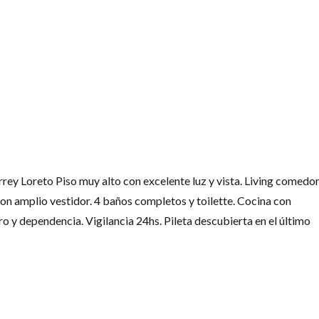
LOGIN
¿Perdiste tu contraseña?
Continuar con
Facebook
Continuar con
Google
Continuar con
Twitter
rey Loreto Piso muy alto con excelente luz y vista. Living comedo
 con amplio vestidor. 4 baños completos y toilette. Cocina con
 y dependencia. Vigilancia 24hs. Pileta descubierta en el último