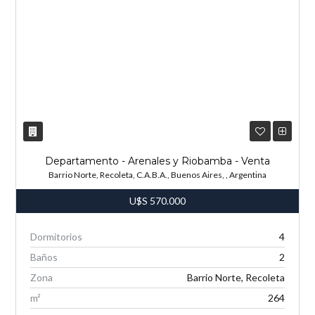
Departamento - Arenales y Riobamba - Venta
Barrio Norte, Recoleta, C.A.B.A., Buenos Aires, , Argentina
U$S
570.000
Dormitorios
4
Baños
2
Zona
Barrio Norte, Recoleta
m²
264