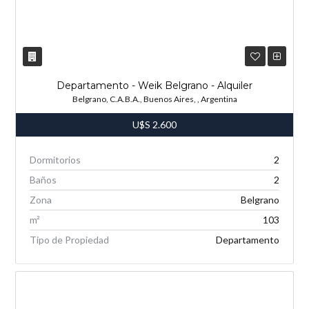
Departamento - Weik Belgrano - Alquiler
Belgrano, C.A.B.A., Buenos Aires, , Argentina
U$S
2.600
Dormitorios
2
Baños
2
Zona
Belgrano
m²
103
Tipo de Propiedad
Departamento