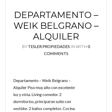
DEPARTAMENTO –
WEIK BELGRANO –
ALQUILER
BY
TESLER PROPIEDADES
IN
WITH
0
COMMENTS
Log in
No tenés una cuenta?
Creá tu cuenta,
and access
these exclusive benefits: Manage email alerts for
your searches and store your favorite listings
Departamento – Weik Belgrano –
Usuario
Alquiler Piso muy alto con excelente
luz y vista. Living comedor. 2
dormitorios, principal en suite con
Password
vestidor. 2 baños completos. Cocina