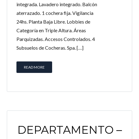
integrada. Lavadero integrado. Balcón
LOGIN
aterrazado. 1 cochera fija. Vigilancia
24hs. Planta Baja Libre. Lobbies de
¿Perdiste tu contraseña?
Categoría en Triple Altura. Áreas
Continuar con
Facebook
Parquizadas. Accesos Controlados. 4
Subsuelos de Cocheras. Spa. […]
Continuar con
Google
Continuar con
Twitter
READ MORE
DEPARTAMENTO –