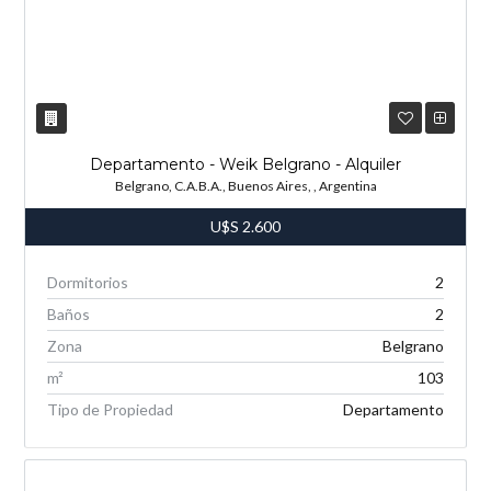
Departamento - Weik Belgrano - Alquiler
Belgrano, C.A.B.A., Buenos Aires, , Argentina
U$S
2.600
Dormitorios
2
Baños
2
Zona
Belgrano
m²
103
Tipo de Propiedad
Departamento