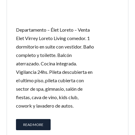
LOGIN
¿Perdiste tu contraseña?
Departamento – Élet Loreto – Venta
Continuar con
Facebook
Elet Virrey Loreto Living comedor. 1
dormitorio en suite con vestidor. Baño
Continuar con
Google
completo y toilette. Balcón
Continuar con
Twitter
aterrazado. Cocina integrada.
Vigilancia 24hs. Pileta descubierta en
el ultimo piso, pileta cubierta con
sector de spa, gimnasio, salón de
fiestas, cava de vino, kids club,
cowork y lavadero de autos.
READ MORE