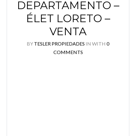
DEPARTAMENTO –
ÉLET LORETO –
VENTA
BY
TESLER PROPIEDADES
IN
WITH
0
COMMENTS
Log in
No tenés una cuenta?
Creá tu cuenta,
and access
these exclusive benefits: Manage email alerts for
your searches and store your favorite listings
Usuario
Password