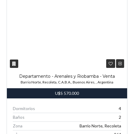
Departamento - Arenales y Riobamba - Venta
Barrio Norte, Recoleta, C.A.B.A., Buenos Aires, , Argentina
U$S
570.000
Dormitorios
4
Baños
2
Zona
Barrio Norte, Recoleta