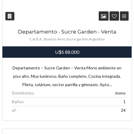
Departamento - Sucre Garden - Venta
C.A.B.A., Buenos Aires Sucre-garden Argentina
U$S
88.000
Departamento – Sucre Garden – Venta Mono ambiente en
piso alto. Muy luminoso. Baño completo. Cocina integrada.
Pileta, solárium, sector parrilla y gimnasio. Apto...
Dormitorios
mono
Baños
1
m²
24