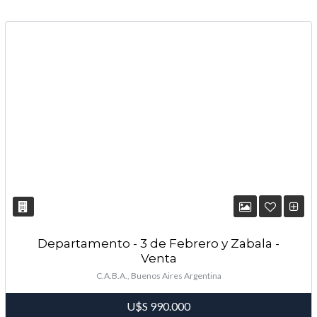
LOGIN
¿Perdiste tu contraseña?
Continuar con
Facebook
Continuar con
Google
Continuar con
Twitter
Departamento - 3 de Febrero y Zabala -
Venta
C.A.B.A., Buenos Aires Argentina
U$S
990.000