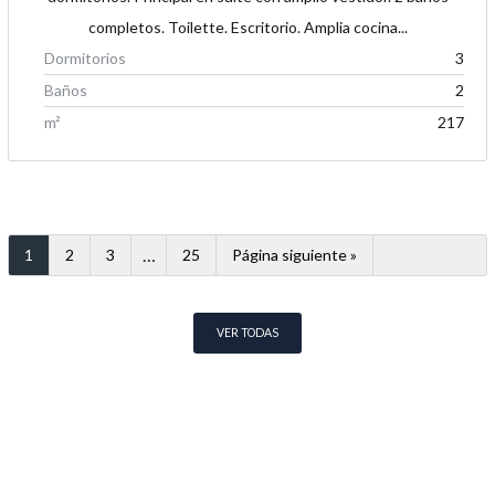
completos. Toilette. Escritorio. Amplia cocina...
Dormitorios
3
Baños
2
m²
217
…
1
2
3
25
Página siguiente »
VER TODAS