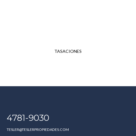
¿QUERÉS VENDER TU
PROPIEDAD?
Conocemos el camino para lograr lo que
deseás.
TASACIONES
4781-9030
TESLER@TESLERPROPIEDADES.COM