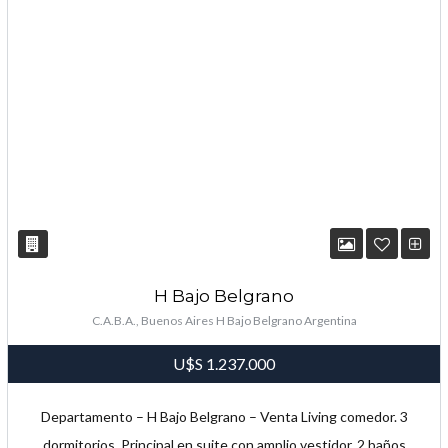
H Bajo Belgrano
C.A.B.A., Buenos Aires H Bajo Belgrano Argentina
U$S
1.237.000
Departamento – H Bajo Belgrano – Venta Living comedor. 3
dormitorios. Principal en suite con amplio vestidor. 2 baños