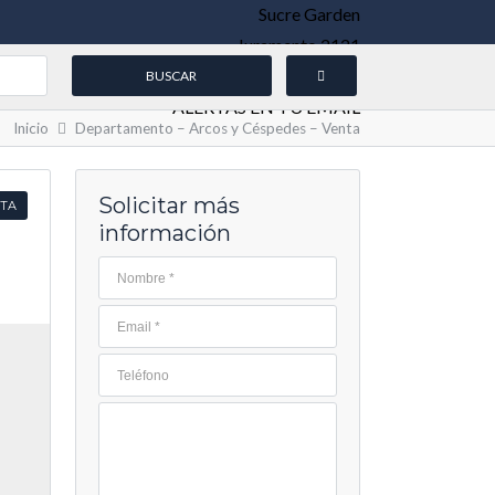
Sucre Garden
Juramento 2121
Weik Belgrano
ALERTAS EN TU EMAIL
Inicio
Departamento – Arcos y Céspedes – Venta
Solicitar más
TA
información