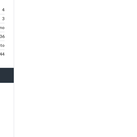
4
3
ano
36
to
44