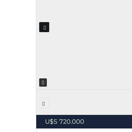
U$S
720.000