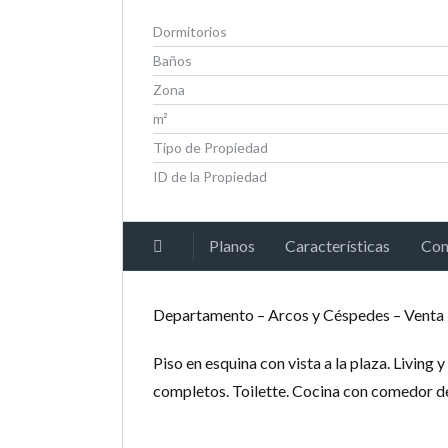
Dormitorios
Baños
Zona
m²
Tipo de Propiedad
ID de la Propiedad
Planos
Características
Con
Departamento – Arcos y Céspedes – Venta
Piso en esquina con vista a la plaza. Living 
completos. Toilette. Cocina con comedor de