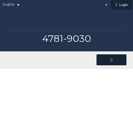
English
Login
4781-9030