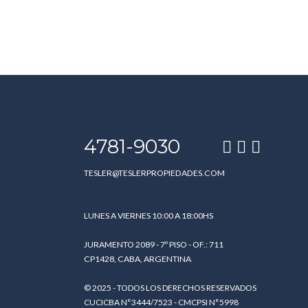
4781-9030
TESLER@TESLERPROPIEDADES.COM
LUNES A VIERNES 10:00 A 18:00HS
JURAMENTO 2089 - 7º PISO - OF.: 711
CP1428, CABA, ARGENTINA
© 2025 - TODOS LOS DERECHOS RESERVADOS
CUCICBA N°3444/7523 - CMCPSI N°5998