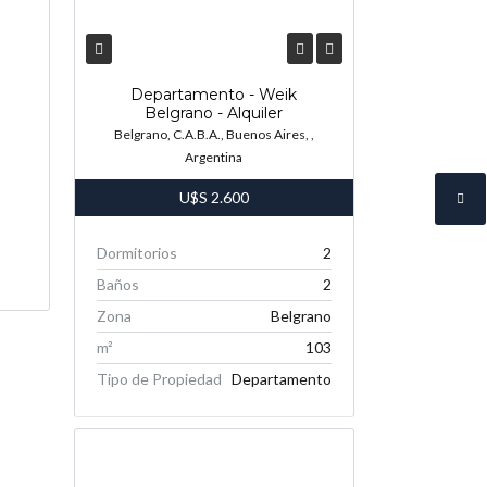
Departamento - Weik
Belgrano - Alquiler
Belgrano, C.A.B.A., Buenos Aires, ,
Argentina
U$S
2.600
Dormitorios
2
Baños
2
Zona
Belgrano
m²
103
Tipo de Propiedad
Departamento