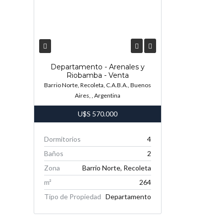
Departamento - Arenales y
Riobamba - Venta
Barrio Norte, Recoleta, C.A.B.A., Buenos
Aires, , Argentina
U$S
570.000
Dormitorios
4
Baños
2
Zona
Barrio Norte, Recoleta
m²
264
Tipo de Propiedad
Departamento