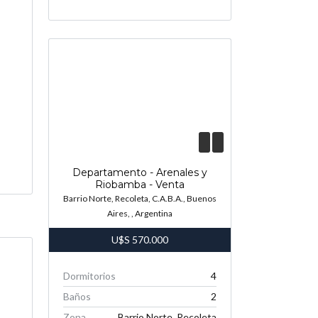
Departamento - Arenales y
Riobamba - Venta
Barrio Norte, Recoleta, C.A.B.A., Buenos
Aires, , Argentina
U$S
570.000
Dormitorios
4
Baños
2
Zona
Barrio Norte, Recoleta