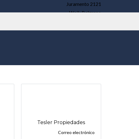
Juramento 2121
Weik Belgrano
ALERTAS EN TU EMAIL
Tesler Propiedades
Correo electrónico