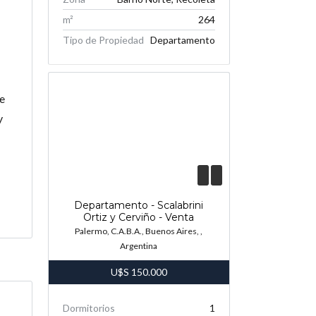
m²
264
Tipo de Propiedad
Departamento
te
y
Departamento - Scalabrini
Ortiz y Cerviño - Venta
Palermo, C.A.B.A., Buenos Aires, ,
Argentina
U$S
150.000
Dormitorios
1