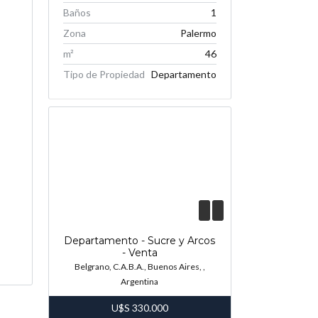
Baños
1
Zona
Palermo
m²
46
Tipo de Propiedad
Departamento
Departamento - Sucre y Arcos
- Venta
Belgrano, C.A.B.A., Buenos Aires, ,
Argentina
U$S
330.000