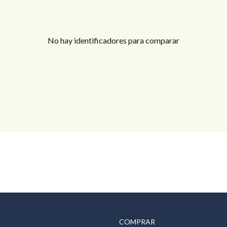
No hay identificadores para comparar
Log in
No tenés una cuenta?
Creá tu cuenta,
and access
these exclusive benefits: Manage email alerts for
your searches and store your favorite listings
Usuario
Password
COMPRAR